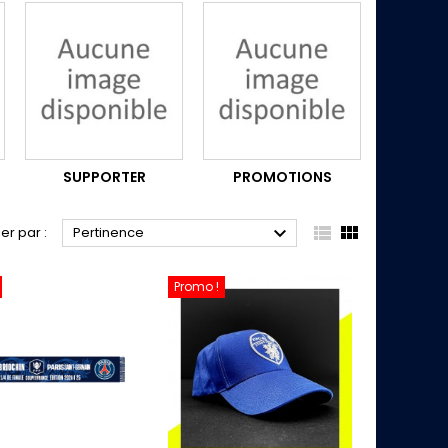
SUPPORTER
PROMOTIONS



ier par :
Pertinence
Promo !