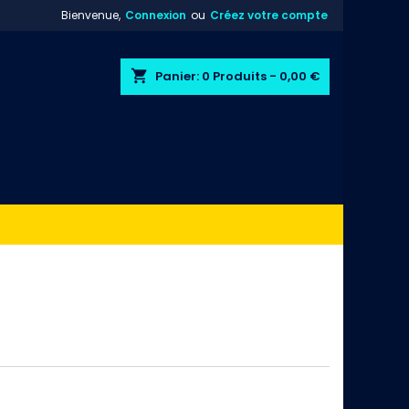
Bienvenue,
Connexion
ou
Créez votre compte
shopping_cart
Panier:
0
Produits - 0,00 €