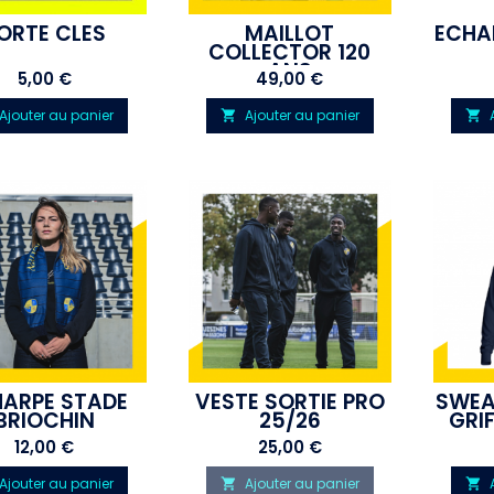
ORTE CLÉS
MAILLOT
ÉCHA
COLLECTOR 120
ANS
Prix
Prix
5,00 €
49,00 €
Ajouter au panier
Ajouter au panier


ARPE STADE
VESTE SORTIE PRO
SWEA
BRIOCHIN
25/26
GRI
Prix
Prix
12,00 €
25,00 €
Ajouter au panier
Ajouter au panier

