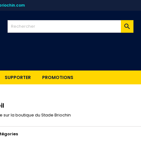
riochin.com

SUPPORTER
PROMOTIONS
il
 sur la boutique du Stade Briochin
tégories