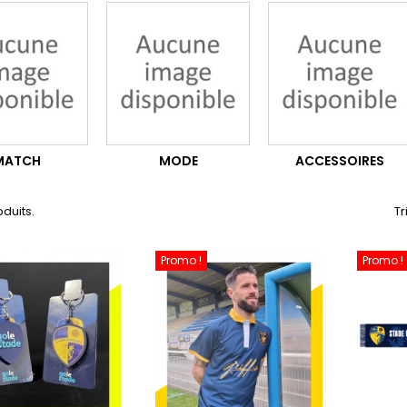
MATCH
MODE
ACCESSOIRES
roduits.
Tr
Promo !
Promo !