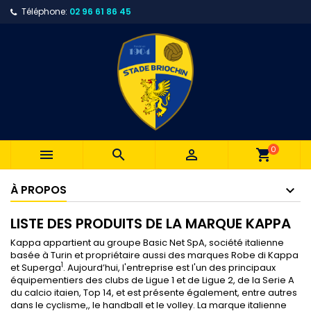
Téléphone:
02 96 61 86 45
0



shopping_cart
À PROPOS
LISTE DES PRODUITS DE LA MARQUE KAPPA
Kappa appartient au groupe Basic Net
SpA
, société italienne
basée à
Turin
et propriétaire aussi des marques Robe di Kappa
1
et Superga
. Aujourd’hui, l'entreprise est l'un des principaux
équipementiers des clubs de
Ligue 1
et de
Ligue 2
, de la
Serie A
du calcio itaien
,
Top 14
, et est présente également, entre autres
dans le
cyclisme
,, le
handball
et le
volley
. La marque
italienne