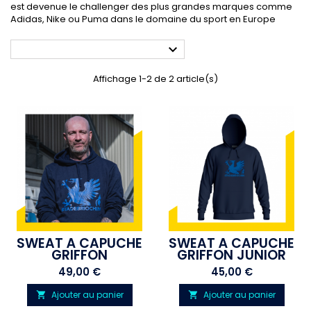
est devenue le challenger des plus grandes marques comme
Adidas
,
Nike
ou
Puma
dans le domaine du
sport
en
Europe

Affichage 1-2 de 2 article(s)
SWEAT À CAPUCHE
SWEAT À CAPUCHE
GRIFFON
GRIFFON JUNIOR
Prix
Prix
49,00 €
45,00 €
Ajouter au panier
Ajouter au panier

