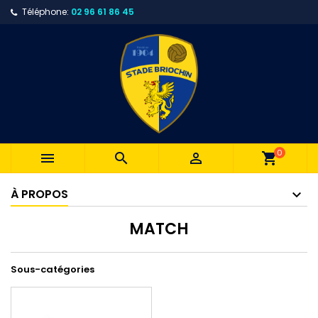
Téléphone:
02 96 61 86 45
0



shopping_cart
À PROPOS
MATCH
Sous-catégories